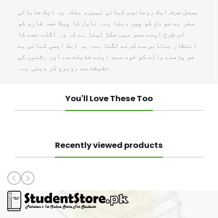
بسمل صرف ایک رومانوی کہانی نہیں، بلکہ یہ ایک جذباتی
سفر ہے جو دل کو چیر دیتا ہے۔ ناول کا پہلا حصہ قاری کو
اس طرح اپنے سحر میں جکڑ لیتا ہے کہ وہ اگلے حصے کا
انتظار بےتابی سے کرنے لگتا ہے۔ یہ ایک ایسی کہانی ہے
جو پڑھنے والے کو خود سے، اپنے جذبات سے اور رشتوں کی
حقیقت سے روبرو کر دیتی ہے۔
You'll Love These Too
Recently viewed products