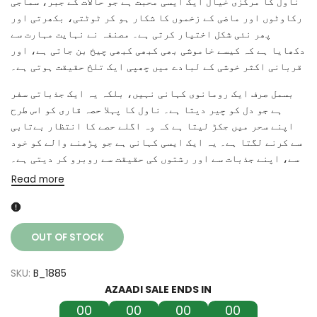
ناول کا مرکزی خیال ایک ایسی محبت ہے جو حالات کے جبر، سماجی
رکاوٹوں اور ماضی کے زخموں کا شکار ہو کر ٹوٹتی، بکھرتی اور
پھر نئی شکل اختیار کرتی ہے۔ مصنفہ نے نہایت مہارت سے
دکھایا ہے کہ کیسے خاموشی بھی کبھی کبھی چیخ بن جاتی ہے، اور
قربانی اکثر خوشی کے لبادے میں چھپی ایک تلخ حقیقت ہوتی ہے۔
بسمل صرف ایک رومانوی کہانی نہیں، بلکہ یہ ایک جذباتی سفر
ہے جو دل کو چیر دیتا ہے۔ ناول کا پہلا حصہ قاری کو اس طرح
اپنے سحر میں جکڑ لیتا ہے کہ وہ اگلے حصے کا انتظار بےتابی
سے کرنے لگتا ہے۔ یہ ایک ایسی کہانی ہے جو پڑھنے والے کو خود
سے، اپنے جذبات سے اور رشتوں کی حقیقت سے روبرو کر دیتی ہے۔
Read more
OUT OF STOCK
SKU:
B_1885
AZAADI SALE ENDS IN
00
00
00
00