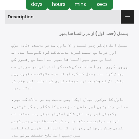
days
hours
mins
secs
Description
بسمل (حصہ اول) از مہرالنسا شاہمیر
بسمل ایک دل کو چھو لینے والا ناول ہے جو محبت، دکھ، تڑپ
اور قربانی جیسے گہرے جذبات کے گرد گھومتا ہے۔ اس
کہانی میں مہرالنسا شاہمیر نے انسانی رشتوں کی
پیچیدگیوں اور احساسات کی شدت کو انتہائی خوبصورتی سے
بیان کیا ہے۔ بسمل کے کردار نہ صرف حقیقت سے قریب ہیں
بلکہ ان کے جذبات اور فیصلے قاری کو اپنے اندر جذب کر
لیتے ہیں۔
ناول کا مرکزی خیال ایک ایسی محبت ہے جو حالات کے جبر،
سماجی رکاوٹوں اور ماضی کے زخموں کا شکار ہو کر ٹوٹتی،
بکھرتی اور پھر نئی شکل اختیار کرتی ہے۔ مصنفہ نے
نہایت مہارت سے دکھایا ہے کہ کیسے خاموشی بھی کبھی
کبھی چیخ بن جاتی ہے، اور قربانی اکثر خوشی کے لبادے
میں چھپی ایک تلخ حقیقت ہوتی ہے۔