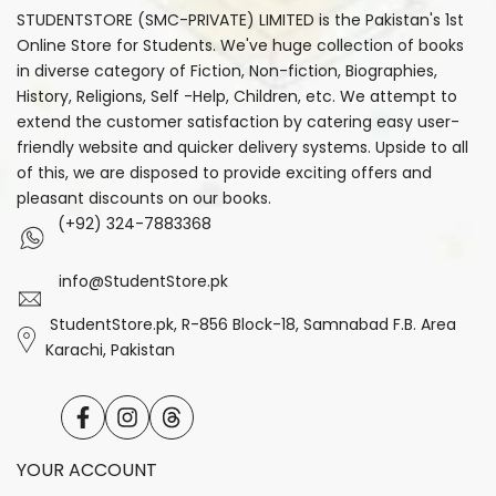
STUDENTSTORE (SMC-PRIVATE) LIMITED is the Pakistan's 1st
Online Store for Students. We've huge collection of books
in diverse category of Fiction, Non-fiction, Biographies,
History, Religions, Self -Help, Children, etc. We attempt to
extend the customer satisfaction by catering easy user-
friendly website and quicker delivery systems. Upside to all
of this, we are disposed to provide exciting offers and
pleasant discounts on our books.
(+92) 324-7883368
info@StudentStore.pk
StudentStore.pk, R-856 Block-18, Samnabad F.B. Area
Karachi, Pakistan
Facebook
Instagram
Translation
missing:
en.general.social.links.threads
YOUR ACCOUNT